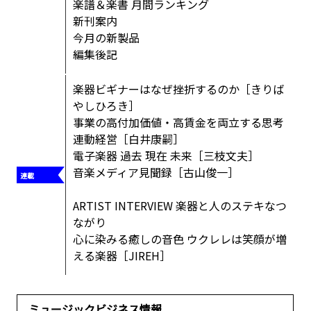
楽譜＆楽書 月間ランキング
新刊案内
今月の新製品
編集後記
楽器ビギナーはなぜ挫折するのか［きりば
やしひろき］
事業の高付加価値・高賃金を両立する思考
連動経営［白井康嗣］
電子楽器 過去 現在 未来［三枝文夫］
音楽メディア見聞録［古山俊一］
ARTIST INTERVIEW 楽器と人のステキなつ
ながり
心に染みる癒しの音色 ウクレレは笑顔が増
える楽器［JIREH］
ミュージックビジネス情報