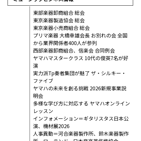
東部楽器卸商組合 総会
東京楽器製造協会 総会
東京楽器小売商組合 総会
プリマ楽器 大橋幸雄会長 お別れの会 全国
から業界関係者400人が参列
西部楽器卸商組合、信楽会 合同例会
ヤマハマスタークラス 10代の俊英7名が好
演
実力派Tp奏者集団が魅了 ザ・シルキー・
ファイブ
ヤマハの未来を創る挑戦 2026新規事業説
明会
多様な学び方に対応する ヤマハオンライン
レッスン
インフォメーション＝ギタリスタス日本公
演、機材展2026
人事異動＝河合楽器製作所、鈴木楽器製作