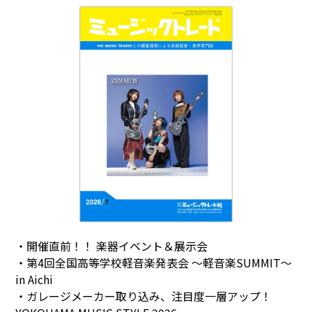
・開催直前！！ 楽器イベント＆展示会
・第4回全国高等学校軽音楽発表会 ～軽音楽SUMMIT～
in Aichi
・ガレージメーカー取り込み、注目度一層アップ！