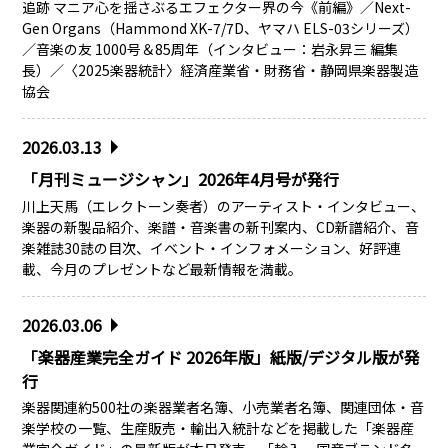
追跡 マニア心を揺さぶるエフェクター界の今《前編》／Next-
Gen Organs（Hammond XK-7/7D、ヤマハ ELS-03シリーズ）
／音楽の友 1000号＆85周年（インタビュー：岩永昇三 編集
長）／〈2025楽器統計〉経済産業省・財務省・静岡県楽器製造
協会
2026.03.13
「月刊ミュージシャン」2026年4月号が発行
川上天馬（エレクトーン奏者）のアーティスト・インタビュー、
楽器の新製品紹介、楽譜・音楽書の新刊案内、CD新譜紹介、音
楽雑誌30誌の目次、イベント・インフォメーション、好評連
載、今月のプレゼントなど最新情報を満載。
2026.03.06
「楽器産業完全ガイド 2026年版」紙版/デジタル版が発
行
楽器関連約500社の楽器業者名簿、小売業者名簿、関連団体・音
楽学校の一覧、生産販売・輸出入統計などを掲載した「楽器産