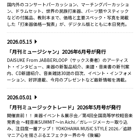
国内外のコンサートパーカッション、マーチングパーカッショ
ン、ドラムセット、世界の民族打楽器、パーツ類やスティック
などの付属品、教則本まで、価格と主要スペック・写真を掲載
した「打楽器価格一覧表」が、デジタル版とともに本日発売。
2026.05.15
「月刊ミュージシャン」2026年6月号が発行
DAISUKE From JABBERLOOP（サックス奏者）のアーティス
ト・インタビュー、楽器の新製品紹介、楽譜・音楽書の新刊案
内、CD新譜紹介、音楽雑誌30誌の目次、イベント・インフォメ
ーション、好評連載、今月のプレゼントなど最新情報を満載。
2026.05.01
「月刊ミュージックトレード」2026年5月号が発行
開催直前！！ 楽器イベント＆展示会／第4回全国高等学校軽音楽
発表会 ～軽音楽SUMMIT～in Aichi／ガレージメーカー取り込
み、注目度一層アップ！ YOKOHAMA MUSIC STYLE 2026／追跡
マニア心を揺さぶるエフェクター界の今《後編》