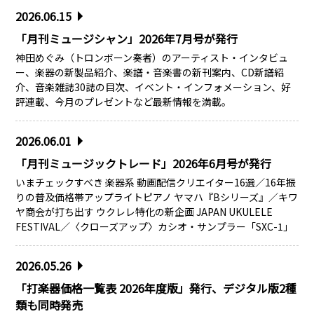
2026.06.15
「月刊ミュージシャン」2026年7月号が発行
神田めぐみ（トロンボーン奏者）のアーティスト・インタビュ
ー、楽器の新製品紹介、楽譜・音楽書の新刊案内、CD新譜紹
介、音楽雑誌30誌の目次、イベント・インフォメーション、好
評連載、今月のプレゼントなど最新情報を満載。
2026.06.01
「月刊ミュージックトレード」2026年6月号が発行
いまチェックすべき 楽器系 動画配信クリエイター16選／16年振
りの普及価格帯アップライトピアノ ヤマハ『Bシリーズ』／キワ
ヤ商会が打ち出す ウクレレ特化の新企画 JAPAN UKULELE
FESTIVAL／〈クローズアップ〉カシオ・サンプラー「SXC-1」
2026.05.26
「打楽器価格一覧表 2026年度版」発行、デジタル版2種
類も同時発売