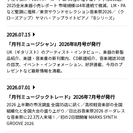
2025全米楽器小売レポート 市場規模は4年連続で微減、LM・PA
など堅調に推移／東京サウンドセレクション音楽祭2026／〈ク
ローズアップ〉ヤマハ・アップライトピアノ「Bシリーズ」
2026.07.15
「月刊ミュージシャン」2026年8月号が発行
UK（ギタリスト）のアーティスト・インタビュー、楽器の新製
品紹介、楽譜・音楽書の新刊案内、CD新譜紹介、音楽雑誌30誌
の目次、イベント・インフォメーション、好評連載、今月のプ
レゼントなど最新情報を満載。
2026.07.01
「月刊ミュージックトレード」2026年7月号が発行
2026 上半期の市況調査 全国35店に訊く／高校軽音楽部の全国
組織化と全国大会の盛り上がり／日比谷音楽祭2026 ボーダレス
な音楽祭に22.3万人来場！／初の2日間開催 MARKS SYNTH
GROOVE 2026