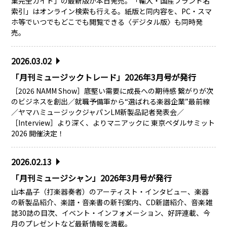
業完全ガイド」の最新版が本日発売。「輸入・国産ブランド名
索引」はオンライン検索も行える。紙版と同内容を、PC・スマ
ホ等でいつでもどこでも閲覧できる〈デジタル版〉も同時発
売。
2026.03.02
「月刊ミュージックトレード」2026年3月号が発行
［2026 NAMM Show］底堅い需要に成長への期待感 繋がりが次
のビジネスを創出／就職予備軍から“選ばれる楽器企業”最前線
／ヤマハミュージックジャパンLM新製品記者発表会／
［Interview］より深く、よりマニアックに 東京ペダルサミット
2026 開催決定！
2026.02.13
「月刊ミュージシャン」2026年3月号が発行
山本晶子（打楽器奏者）のアーティスト・インタビュー、楽器
の新製品紹介、楽譜・音楽書の新刊案内、CD新譜紹介、音楽雑
誌30誌の目次、イベント・インフォメーション、好評連載、今
月のプレゼントなど最新情報を満載。