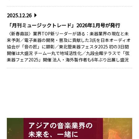
2025.12.26
「月刊ミュージックトレード」2026年1月号が発行
〈新春鼎談〉業界TOP新リーダーが語る：楽器業界の現在と未
来予測／電子楽器の開発・普及に貢献した3氏を日本オーディオ
協会が「音の匠」に顕彰／東北管楽器フェスタ2025 初の3日間
開催は大盛況 チーム一丸で地域活性化／九段会館テラスで「弦
楽器フェア2025」開催 法人・海外製作者も6年ぶり出展し盛況