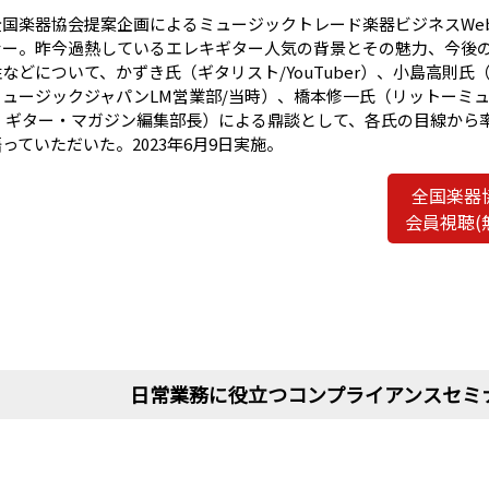
全国楽器協会提案企画によるミュージックトレード楽器ビジネスWe
ナー。昨今過熱しているエレキギター人気の背景とその魅力、今後
性などについて、かずき氏（ギタリスト/YouTuber）、小島高則氏
ミュージックジャパンLM営業部/当時）、橋本修一氏（リットーミ
ク ギター・マガジン編集部長）による鼎談として、各氏の目線から
っていただいた。2023年6月9日実施。
全国楽器
会員視聴(
日常業務に役立つコンプライアンスセミ