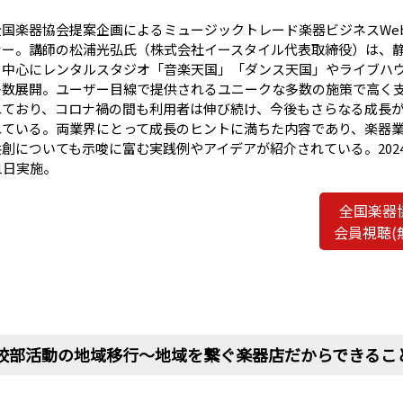
全国楽器協会提案企画によるミュージックトレード楽器ビジネスWe
ナー。講師の松浦光弘氏（株式会社イースタイル代表取締役）は、
を中心にレンタルスタジオ「音楽天国」「ダンス天国」やライブハ
多数展開。ユーザー目線で提供されるユニークな多数の施策で高く
れており、コロナ禍の間も利用者は伸び続け、今後もさらなる成長
れている。両業界にとって成長のヒントに満ちた内容であり、楽器
共創についても示唆に富む実践例やアイデアが紹介されている。2024
1日実施。
全国楽器
会員視聴(
校部活動の地域移行〜地域を繋ぐ楽器店だからできるこ