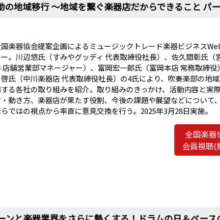
動の地域移行 〜地域を繋ぐ楽器店だからできること パー
全国楽器協会提案企画によるミュージックトレード楽器ビジネスWe
ナー。川辺悠氏（すみやグッディ 代表取締役社長）、佐久間彰氏（
器 店舗営業部マネージャー）、富岡宏一郎氏（富岡本店 常務取締役
川啓氏（中川楽器店 代表取締役社長）の4氏により、吹奏楽部の地
関する各社の取り組みを紹介。取り組みのきっかけ、活動内容と実
方・動き方、楽器店が果たす役割、今後の課題や展望などについて
ならではの視点から率直に意見交換を行う。2025年3月28日実施。
全国楽器
会員視聴(
ーンと楽器業界をさらに熱くする！ドラムの日＆ベース