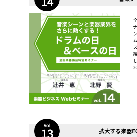
14
2
Vol
13
拡大する楽器E