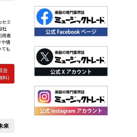
bセミ
役社
利用者
タや情
いても
協会
無料)
未来