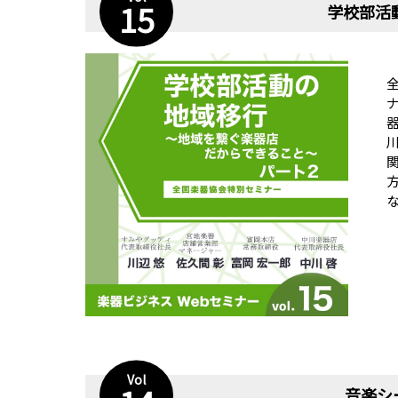
15
学校部活
Vol
音楽シ