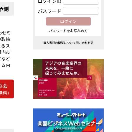
ログインID
予測
パスワード
パスワードをお忘れの方
bセミ
表取締
購入書籍の閲覧について問い合わせる
よるス
国内市
クなど
する内
協会
無料)