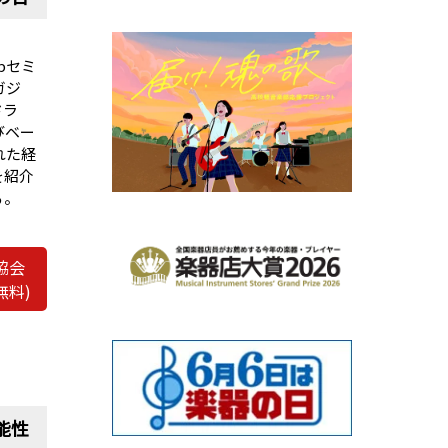
bセミ
ガジ
ドラ
びベー
れた経
を紹介
る。
協会
無料)
能性