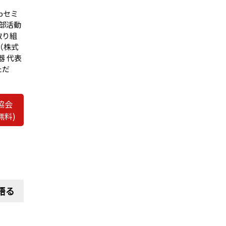
bセミ
部活動
取り組
（株式
器 代表
ただ
協会
無料)
語る