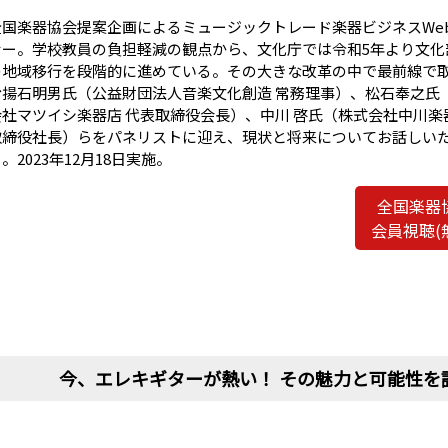
全国楽器協会提案企画によるミュージックトレード楽器ビジネスWe
ナー。学校教員の負担軽減の観点から、文化庁では令和5年より文化
の地域移行を段階的に進めている。その大きな改革の中で最前線で
む揚石明男氏（公益財団法人音楽文化創造 常務理事）、松石奉之氏
会社マツイシ楽器店 代表取締役会長）、中川 啓氏（株式会社中川楽
取締役社長）らをパネリストに迎え、現状と将来についてお話しい
。2023年12月18日実施。
全国楽器
会員視聴(
今、エレキギターが熱い！ その魅力と可能性を