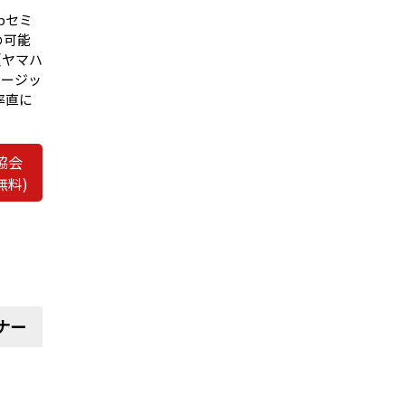
bセミ
の可能
（ヤマハ
ュージッ
率直に
協会
無料)
ナー