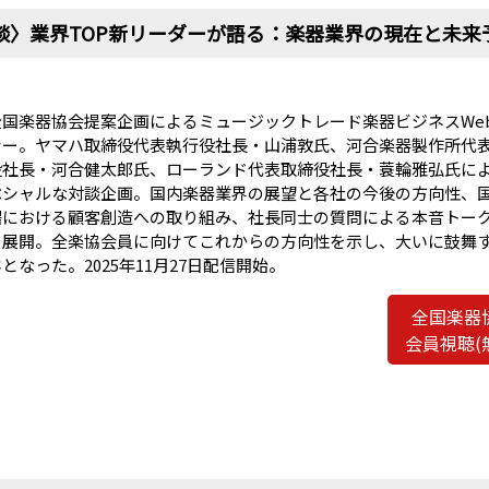
談〉業界TOP新リーダーが語る：楽器業界の現在と未来
全国楽器協会提案企画によるミュージックトレード楽器ビジネスWe
ナー。ヤマハ取締役代表執行役社長・山浦敦氏、河合楽器製作所代
役社長・河合健太郎氏、ローランド代表取締役社長・蓑輪雅弘氏に
ペシャルな対談企画。国内楽器業界の展望と各社の今後の方向性、
場における顧客創造への取り組み、社長同士の質問による本音トー
を展開。全楽協会員に向けてこれからの方向性を示し、大いに鼓舞
となった。2025年11月27日配信開始。
全国楽器
会員視聴(