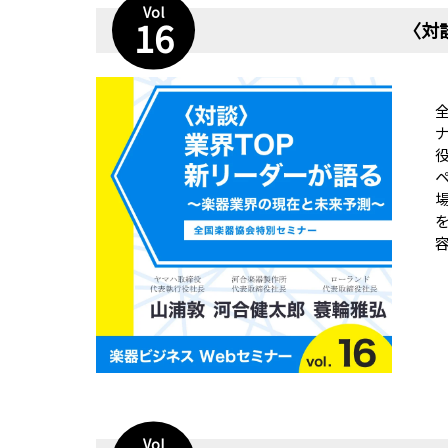
Vol
16
〈対
容
Vol