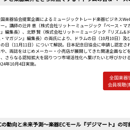
全国楽器協会提案企画によるミュージックトレード楽器ビジネスWe
ナー。講師の辻井 恵（株式会社リットーミュージック『ベース・マ
ン』編集長）、北野 賢（株式会社リットーミュージック『リズム&
ム・マガジン』編集長）の両氏により、ドラムの日（10月10日）及
スの日（11月11日）について解説。日本記念日協会に申請し認定さ
緯や、両誌をはじめメーカー・小売店が展開してきた関連企画など
し、さらなる認知拡大を図りつつ市場活性化へ繋げたいと呼びかけ
024年10月4日実施。
全国楽器
会員視聴(
Cの動向と未来予測〜楽器ECモール『デジマート』の可