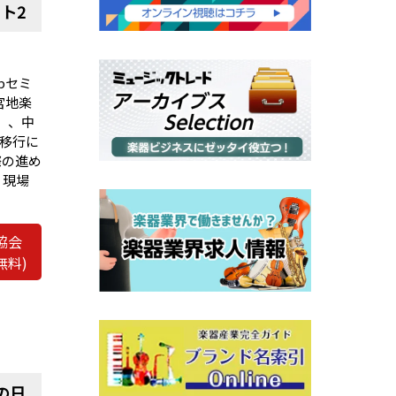
ト2
bセミ
宮地楽
）、中
域移行に
際の進め
、現場
協会
無料)
の日