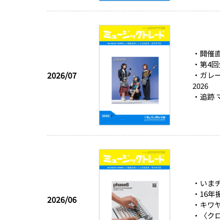
・開催
・第4回
2026/07
・ガレー
2026
・追跡
・いまチ
・16
2026/06
・キワヤ
・〈クロ