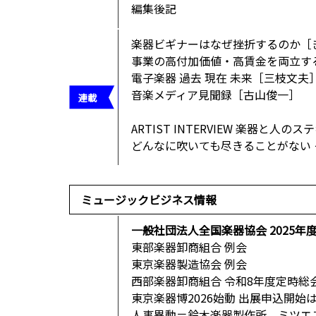
編集後記
楽器ビギナーはなぜ挫折するのか［
事業の高付加価値・高賃金を両立す
電子楽器 過去 現在 未来［三枝文夫
音楽メディア見聞録［古山俊一］
ARTIST INTERVIEW 楽器と人の
どんなに吹いても尽きることがない 
ミュージックビジネス情報
一般社団法人全国楽器協会 2025年
東部楽器卸商組合 例会
東京楽器製造協会 例会
西部楽器卸商組合 令和8年度定時総
東京楽器博2026始動 出展申込開始は
人事異動＝鈴木楽器製作所、ミツエ