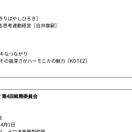
きりばやしひろき］
る思考連動経営［白井康嗣］
］
ステキなつながり
その奥深さがハーモニカの魅力［KOTEZ］
度 第4回総務委員会
会
4月1日
ス、イワオ楽器製作所