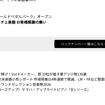
に「ワールドペダルパーク」オープン
ルチェ楽器 お客様感謝の集い
バックナンバー一覧はこちら 
稼げ！Vol.4 メーカー、卸 33社が推す激アツ小物130選
5全米楽器小売レポート 市場規模は4年連続で微減、LM・PAなど堅
ウンドセレクション音楽祭2026
ローズアップ〉ヤマハ・アップライトピアノ「Bシリーズ」