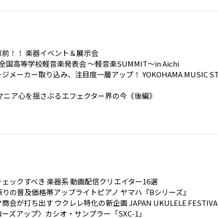
直前！！ 楽器イベント＆展示会
全国高等学校軽音楽発表会 ～軽音楽SUMMIT～in Aichi
ジメーカー取り込み、注目度一層アップ！ YOKOHAMA MUSIC ST
 マニア心を揺さぶるエフェクター界の今《後編》
ェックすべき 楽器系 動画配信クリエイター16選
年振りの普及価格帯アップライトピアノ ヤマハ『Bシリーズ』
商会が打ち出す ウクレレ特化の新企画 JAPAN UKULELE FESTIVA
ーズアップ〉カシオ・サンプラー「SXC-1」