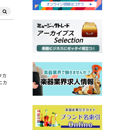
クカ
ニカ