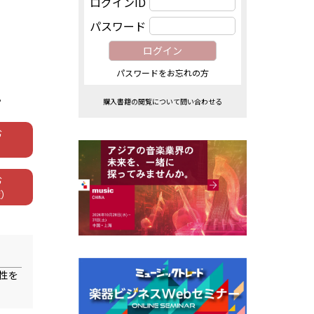
ログインID
パスワード
パスワードをお忘れの方
。
購入書籍の閲覧について問い合わせる
む
む
版）
能性を