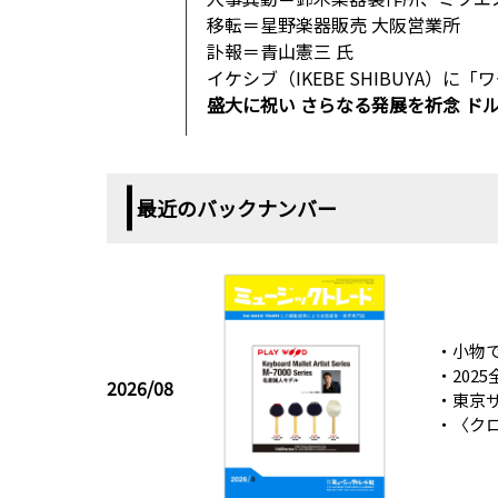
移転＝星野楽器販売 大阪営業所
訃報＝青山憲三 氏
イケシブ（IKEBE SHIBUYA）
盛大に祝い さらなる発展を祈念 ド
最近のバックナンバー
・小物で
・202
2026/08
・東京サ
・〈ク