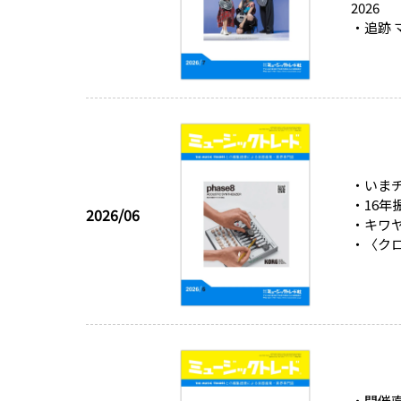
2026
・追跡
・いまチ
・16
2026/06
・キワヤ
・〈クロ
・開催