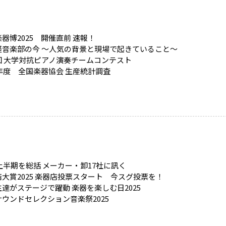
器博2025 開催直前 速報！
軽音楽部の今 〜人気の背景と現場で起きていること〜
回 大学対抗ピアノ演奏チームコンテスト
4年度 全国楽器協会 生産統計調査
5上半期を総括 メーカー・卸17社に訊く
大賞2025 楽器店投票スタート 今スグ投票を！
達がステージで躍動 楽器を楽しむ日2025
ウンドセレクション音楽祭2025