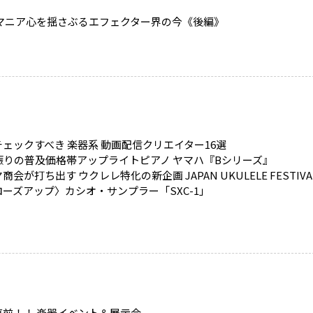
 マニア心を揺さぶるエフェクター界の今《後編》
ェックすべき 楽器系 動画配信クリエイター16選
年振りの普及価格帯アップライトピアノ ヤマハ『Bシリーズ』
商会が打ち出す ウクレレ特化の新企画 JAPAN UKULELE FESTIVA
ーズアップ〉カシオ・サンプラー「SXC-1」
直前！！ 楽器イベント＆展示会