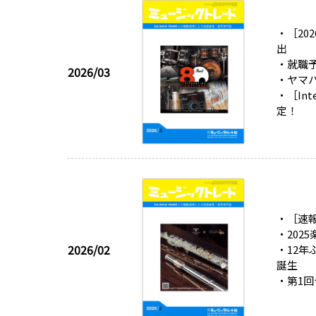
・［20
出
・就職
2026/03
・ヤマ
・［In
定！
・［速報
・20
2026/02
・12年
誕生
・第1