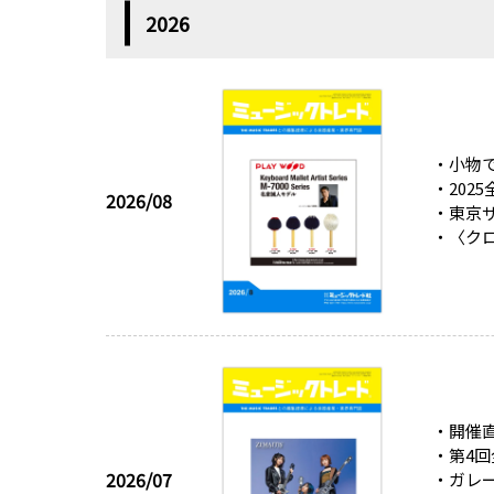
2026
・小物で
・202
2026/08
・東京サ
・〈ク
・開催
・第4回
2026/07
・ガレー