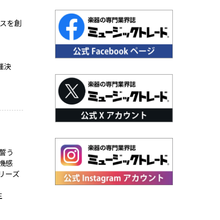
ネスを創
催決
を誓う
機感
シリーズ
生