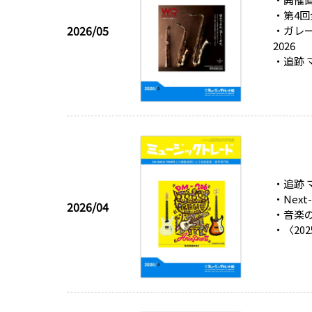
・第4回
2026/05
・ガレー
2026
・追跡
・追跡
・Next
2026/04
・音楽の
・〈2