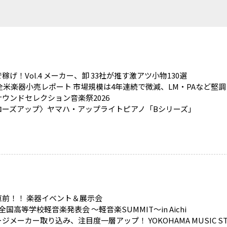
稼げ！Vol.4 メーカー、卸 33社が推す激アツ小物130選
5全米楽器小売レポート 市場規模は4年連続で微減、LM・PAなど堅
ウンドセレクション音楽祭2026
ローズアップ〉ヤマハ・アップライトピアノ「Bシリーズ」
直前！！ 楽器イベント＆展示会
全国高等学校軽音楽発表会 ～軽音楽SUMMIT～in Aichi
ジメーカー取り込み、注目度一層アップ！ YOKOHAMA MUSIC ST