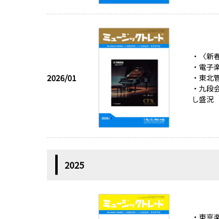
・〈新
・電子
2026/01
・東北管
・九段会
し盛況
2025
・東京楽