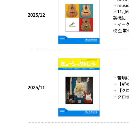
・mus
・11
2025/12
契機に
・マー
校 企業
・苦境
・［新
2025/11
・［クロ
・クロサ