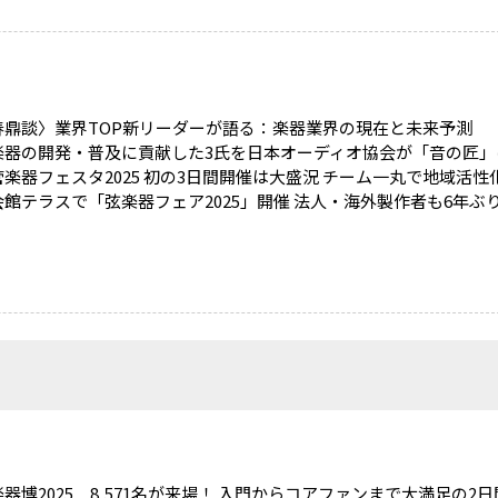
春鼎談〉業界TOP新リーダーが語る：楽器業界の現在と未来予測
楽器の開発・普及に貢献した3氏を日本オーディオ協会が「音の匠」
楽器フェスタ2025 初の3日間開催は大盛況 チーム一丸で地域活性
館テラスで「弦楽器フェア2025」開催 法人・海外製作者も6年ぶ
器博2025 8,571名が来場！ 入門からコアファンまで大満足の2日