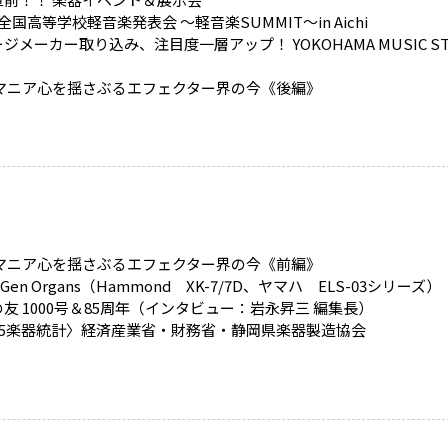
全国高等学校軽音楽発表会 ～軽音楽SUMMIT～in Aichi
ジメーカー取り込み、注目度一層アップ！ YOKOHAMA MUSIC ST
 マニア心を揺さぶるエフェクター界の今《後編》
 マニア心を揺さぶるエフェクター界の今《前編》
-Gen Organs（Hammond XK-7/7D、ヤマハ ELS-03シリーズ）
友 1000号＆85周年（インタビュー：岩永昇三 編集長）
025楽器統計〉経済産業省・財務省・静岡県楽器製造協会