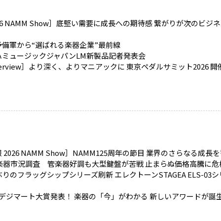
26 NAMM Show］底堅い需要に成長への期待感 繋がりが次のビジ
予備軍から“選ばれる楽器企業”最前線
ハミュージックジャパンLM新製品記者発表会
terview］より深く、よりマニアックに 東京ペダルサミット2026 開
 2026 NAMM Show］NAMM125周年の節目 業界のさらなる成長
25楽器市況調査 管楽器好調も大型鍵盤が苦戦 止まらぬ価格高騰に危
ぶりのフラッグシップシリーズ刷新 エレクトーンSTAGEA ELS-03
回デジマート大賞発表！ 楽器の「今」がわかる 新しいアワードが誕