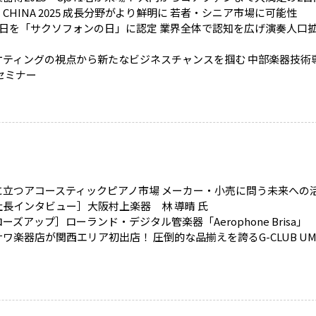
ic CHINA 2025 成長分野がより鮮明に 若者・シニア市場に可能性
月6日を「サクソフォンの日」に認定 業界全体で認知を広げ演奏人口
ケティングの視点から新たなビジネスチャンスを掴む 中部楽器技術
セミナー
に立つアコースティックピアノ市場 メーカー・小売に問う未来への
社長インタビュー］大阪村上楽器 林 導晴 氏
ーズアップ］ローランド・デジタル管楽器「Aerophone Brisa」
ワ楽器店が関西エリア初出店！ 圧倒的な品揃えを誇るG-CLUB UM