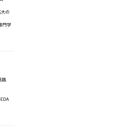
拡大の
専門学
活路
EDA