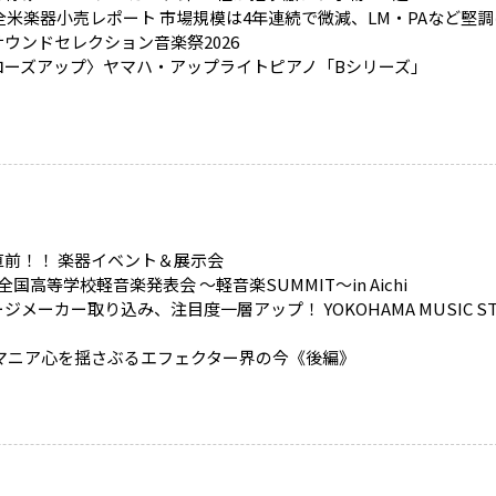
5全米楽器小売レポート 市場規模は4年連続で微減、LM・PAなど堅
ウンドセレクション音楽祭2026
ローズアップ〉ヤマハ・アップライトピアノ「Bシリーズ」
直前！！ 楽器イベント＆展示会
全国高等学校軽音楽発表会 ～軽音楽SUMMIT～in Aichi
ジメーカー取り込み、注目度一層アップ！ YOKOHAMA MUSIC ST
 マニア心を揺さぶるエフェクター界の今《後編》