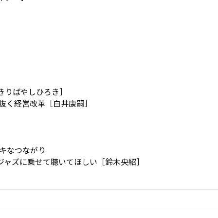
きりばやしひろき］
き抜く経営改革［白井康嗣］
］
ステキなつながり
ジャズに乗せて聴いてほしい［鈴木央紹］