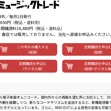
A4判／毎月1日発行
,650円（税込・送料別）
年間購読料18,480円（税込・送料込）
※ 書店では販売しておりません。 当社へ直接お申込みください
この号のみ購入する
定期購読を申込
（紙版）
（紙版）
定期購読を申込む
定期購読を申込
（デジタル版）
（紙版+デジタル
ル電子楽器オムニコード。国内外からの再販を望む声にお応えして、20
な外観を踏襲しつつ、新たなコードやリズムを追加するなど、新機能搭載
モデルとなっています。さらに、MIDI OUTによる音色の拡張も可能