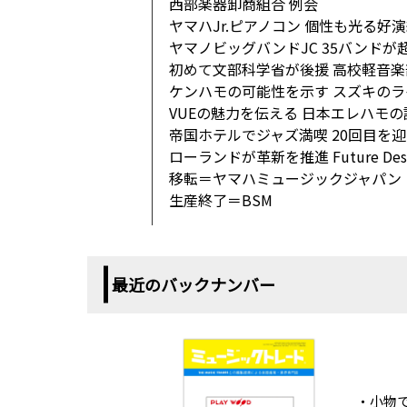
西部楽器卸商組合 例会
ヤマハJr.ピアノコン 個性も光る好
ヤマノビッグバンドJC 35バンドが
初めて文部科学省が後援 高校軽音
ケンハモの可能性を示す スズキの
VUEの魅力を伝える 日本エレハモ
帝国ホテルでジャズ満喫 20回目を
ローランドが革新を推進 Future Desi
移転＝ヤマハミュージックジャパン
生産終了＝BSM
最近のバックナンバー
・小物で