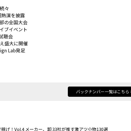
演続々
超熱演を披露
楽部の全国大会
ライブイベント
の試聴会
迎え盛大に開催
gn Lab発足
バックナンバー一覧はこちら 
稼げ！Vol.4 メーカー、卸 33社が推す激アツ小物130選