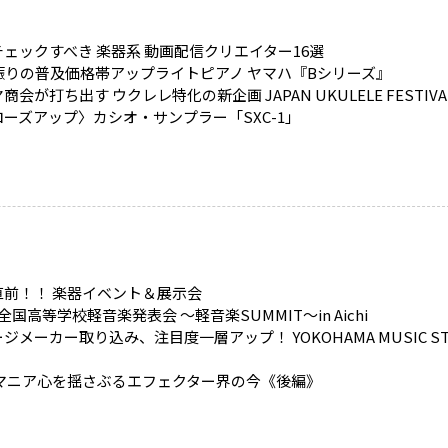
ェックすべき 楽器系 動画配信クリエイター16選
年振りの普及価格帯アップライトピアノ ヤマハ『Bシリーズ』
商会が打ち出す ウクレレ特化の新企画 JAPAN UKULELE FESTIVA
ーズアップ〉カシオ・サンプラー「SXC-1」
直前！！ 楽器イベント＆展示会
全国高等学校軽音楽発表会 ～軽音楽SUMMIT～in Aichi
ジメーカー取り込み、注目度一層アップ！ YOKOHAMA MUSIC ST
 マニア心を揺さぶるエフェクター界の今《後編》