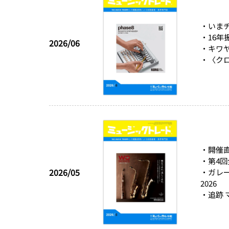
・いまチ
・16
2026/06
・キワヤ
・〈クロ
・開催
・第4回
2026/05
・ガレー
2026
・追跡