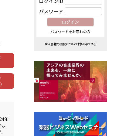
ログインID
パスワード
パスワードをお忘れの方
。
購入書籍の閲覧について問い合わせる
む
む
版）
24年
でよ
で、