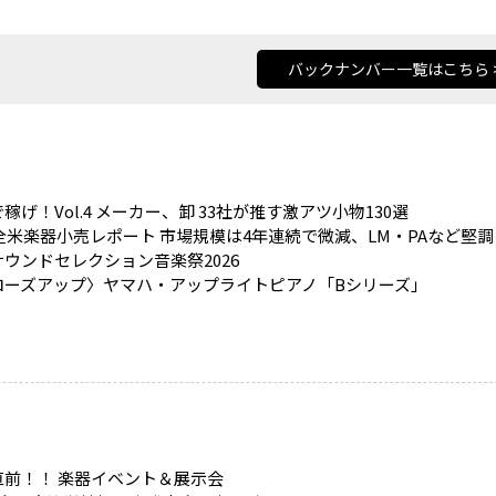
バックナンバー一覧はこちら 
稼げ！Vol.4 メーカー、卸 33社が推す激アツ小物130選
5全米楽器小売レポート 市場規模は4年連続で微減、LM・PAなど堅
ウンドセレクション音楽祭2026
ローズアップ〉ヤマハ・アップライトピアノ「Bシリーズ」
直前！！ 楽器イベント＆展示会