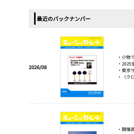
最近のバックナンバー
・小物で
・202
2026/08
・東京サ
・〈ク
・開催