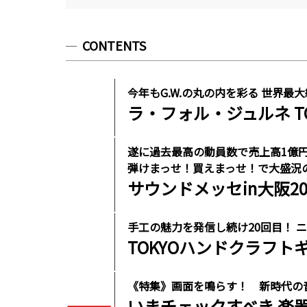
CONTENTS
今年もG.W.の丸の内を彩る 世界最
ラ・フォル・ジュルネ TOK
遂に過去最高の動員数で売上高1億
弾けまっせ！買えまっせ！で大盛況の2
サウンドメッセin大阪20
手工の魅力を発信し続け20回目！ 
TOKYOハンドクラフトギ
《特集》画面を鳴らす！ 新時代の
いまチェックすべき 楽器