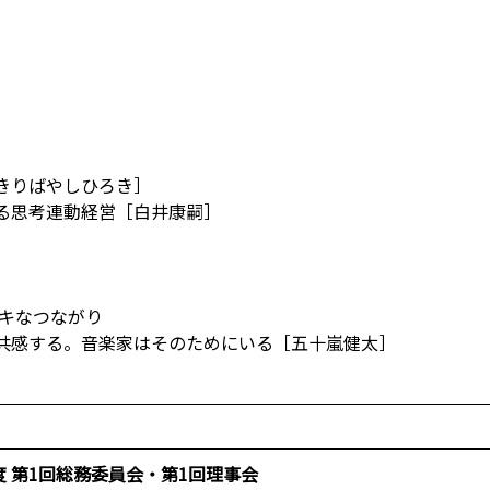
きりばやしひろき］
る思考連動経営［白井康嗣］
］
ステキなつながり
共感する。音楽家はそのためにいる［五十嵐健太］
年度 第1回総務委員会・第1回理事会