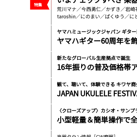
荒川マナ／今西勇仁／かずき／岩崎花
taroshin／にのまい／ぱくゆう／に
ヤマハミュージックジャパン ギタ
ヤマハギター60周年を
新たなグローバル生産拠点で誕生
16年振りの普及価格帯
観て、聴いて、体験できる キワヤ商
JAPAN UKULELE FESTIV
〈クローズアップ〉カシオ・サンプラー
小型軽量＆簡単操作で全
楽器タウン情報［GW商戦］