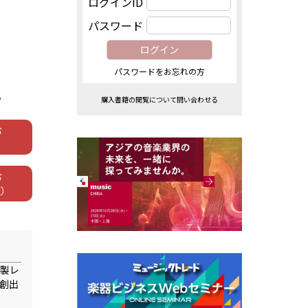
ログインID
パスワード
パスワードをお忘れの方
。
購入書籍の閲覧について問い合わせる
む
む
版）
属製レ
創出