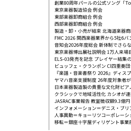
創業80周年パールの公式ソング「Togeth
東京楽器製造協会 例会
東部楽器卸商組合 例会
西部楽器卸商組合 例会
製造・卸・小売が結束 北海道楽器
FMC 2026 関西楽器業界から5社6
音知会2026年度総会 新体制でさら
東京楽器博出展社説明会 1万人来場
ELS-03発売を記念 プレイヤー結集
ビュッフェ・クランポン Cl四重奏
『楽譜・音楽書祭り 2026』ディス
ヤマハ音楽支援制度 26年度対象者
日本楽器製造製の貴重な文化財ピア
クラシックで地域活性化 カシオが
JASRAC事業報告 教室徴収額9.3億円
インフォメーション＝デニス・ブリア
人事異動＝キョーリツコーポレーシ
移転＝銀座十字屋ディリゲント事業