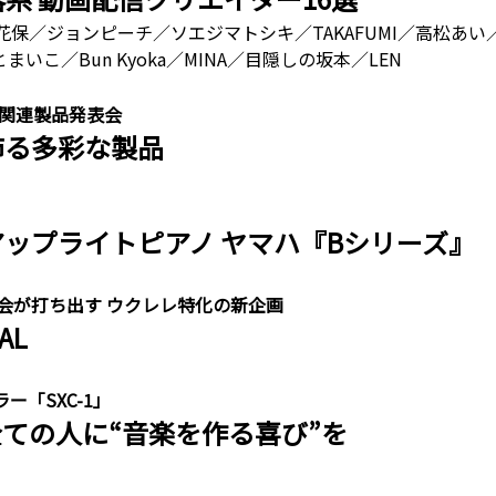
保／ジョンピーチ／ソエジマトシキ／TAKAFUMI／高松あい
とまいこ／Bun Kyoka／MINA／目隠しの坂本／LEN
ー関連製品発表会
飾る多彩な製品
アップライトピアノ ヤマハ『Bシリーズ』
会が打ち出す ウクレレ特化の新企画
AL
「SXC-1」
ての人に“音楽を作る喜び”を