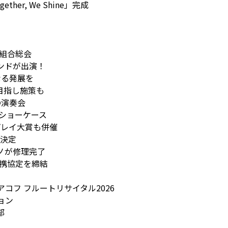
er, We Shine」完成
商組合総会
バンドが出演！
なる発展を
目指し施策も
の演奏会
団ショーケース
プレイ大賞も併催
が決定
ノが修理完了
連携協定を締結
コフ フルートリサイタル2026
ョン
部