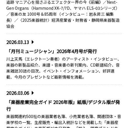
追跡 マニア心を揺さぶるエフェクター界の今《前編》／Next-
Gen Organs（Hammond XK-7/7D、ヤマハ ELS-03シリーズ）
／音楽の友 1000号＆85周年（インタビュー：岩永昇三 編集
長）／〈2025楽器統計〉経済産業省・財務省・静岡県楽器製造
協会
2026.03.13
「月刊ミュージシャン」2026年4月号が発行
川上天馬（エレクトーン奏者）のアーティスト・インタビュー、
楽器の新製品紹介、楽譜・音楽書の新刊案内、CD新譜紹介、音
楽雑誌30誌の目次、イベント・インフォメーション、好評連
載、今月のプレゼントなど最新情報を満載。
2026.03.06
「楽器産業完全ガイド 2026年版」紙版/デジタル版が発
行
楽器関連約500社の楽器業者名簿、小売業者名簿、関連団体・音
楽学校の一覧、生産販売・輸出入統計などを掲載した「楽器産