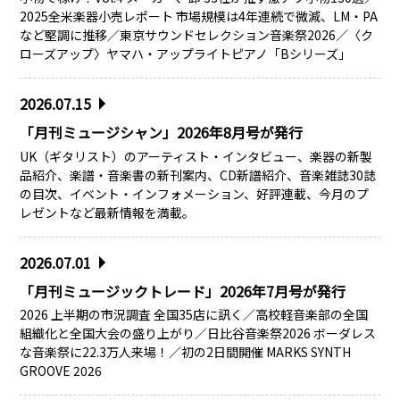
2025全米楽器小売レポート 市場規模は4年連続で微減、LM・PA
など堅調に推移／東京サウンドセレクション音楽祭2026／〈ク
ローズアップ〉ヤマハ・アップライトピアノ「Bシリーズ」
2026.07.15
「月刊ミュージシャン」2026年8月号が発行
UK（ギタリスト）のアーティスト・インタビュー、楽器の新製
品紹介、楽譜・音楽書の新刊案内、CD新譜紹介、音楽雑誌30誌
の目次、イベント・インフォメーション、好評連載、今月のプ
レゼントなど最新情報を満載。
2026.07.01
「月刊ミュージックトレード」2026年7月号が発行
2026 上半期の市況調査 全国35店に訊く／高校軽音楽部の全国
組織化と全国大会の盛り上がり／日比谷音楽祭2026 ボーダレス
な音楽祭に22.3万人来場！／初の2日間開催 MARKS SYNTH
GROOVE 2026