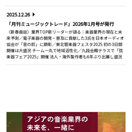
2025.12.26
「月刊ミュージックトレード」2026年1月号が発行
〈新春鼎談〉業界TOP新リーダーが語る：楽器業界の現在と未
来予測／電子楽器の開発・普及に貢献した3氏を日本オーディオ
協会が「音の匠」に顕彰／東北管楽器フェスタ2025 初の3日間
開催は大盛況 チーム一丸で地域活性化／九段会館テラスで「弦
楽器フェア2025」開催 法人・海外製作者も6年ぶり出展し盛況