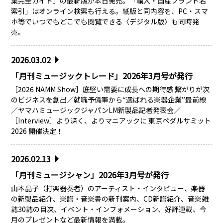
業完全ガイド」の最新版が本日発売。「輸入・国産ブランド名
索引」はオンライン検索も行える。紙版と同内容を、PC・スマ
ホ等でいつでもどこでも閲覧できる〈デジタル版〉も同時発
売。
2026.03.02
「月刊ミュージックトレード」2026年3月号が発行
［2026 NAMM Show］底堅い需要に成長への期待感 繋がりが次
のビジネスを創出／就職予備軍から“選ばれる楽器企業”最前線
／ヤマハミュージックジャパンLM新製品記者発表会／
［Interview］より深く、よりマニアックに 東京ペダルサミット
2026 開催決定！
2026.02.13
「月刊ミュージシャン」2026年3月号が発行
山本晶子（打楽器奏者）のアーティスト・インタビュー、楽器
の新製品紹介、楽譜・音楽書の新刊案内、CD新譜紹介、音楽雑
誌30誌の目次、イベント・インフォメーション、好評連載、今
月のプレゼントなど最新情報を満載。