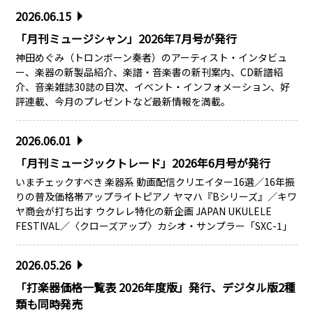
2026.06.15
「月刊ミュージシャン」2026年7月号が発行
神田めぐみ（トロンボーン奏者）のアーティスト・インタビュ
ー、楽器の新製品紹介、楽譜・音楽書の新刊案内、CD新譜紹
介、音楽雑誌30誌の目次、イベント・インフォメーション、好
評連載、今月のプレゼントなど最新情報を満載。
2026.06.01
「月刊ミュージックトレード」2026年6月号が発行
いまチェックすべき 楽器系 動画配信クリエイター16選／16年振
りの普及価格帯アップライトピアノ ヤマハ『Bシリーズ』／キワ
ヤ商会が打ち出す ウクレレ特化の新企画 JAPAN UKULELE
FESTIVAL／〈クローズアップ〉カシオ・サンプラー「SXC-1」
2026.05.26
「打楽器価格一覧表 2026年度版」発行、デジタル版2種
類も同時発売