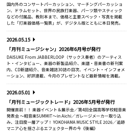
国内外のコンサートパーカッション、マーチングパーカッショ
ン、ドラムセット、世界の民族打楽器、パーツ類やスティック
などの付属品、教則本まで、価格と主要スペック・写真を掲載
した「打楽器価格一覧表」が、デジタル版とともに本日発売。
2026.05.15
「月刊ミュージシャン」2026年6月号が発行
DAISUKE From JABBERLOOP（サックス奏者）のアーティス
ト・インタビュー、楽器の新製品紹介、楽譜・音楽書の新刊案
内、CD新譜紹介、音楽雑誌30誌の目次、イベント・インフォメ
ーション、好評連載、今月のプレゼントなど最新情報を満載。
2026.05.01
「月刊ミュージックトレード」2026年5月号が発行
開催直前！！ 楽器イベント＆展示会／第4回全国高等学校軽音楽
発表会 ～軽音楽SUMMIT～in Aichi／ガレージメーカー取り込
み、注目度一層アップ！ YOKOHAMA MUSIC STYLE 2026／追跡
マニア心を揺さぶるエフェクター界の今《後編》