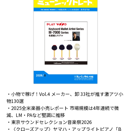
・小物で稼げ！Vol.4 メーカー、卸 33社が推す激アツ小
物130選
・2025全米楽器小売レポート 市場規模は4年連続で微
減、LM・PAなど堅調に推移
・東京サウンドセレクション音楽祭2026
・〈クローズアップ〉ヤマハ・アップライトピアノ「B