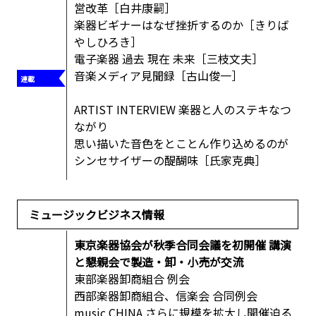
営改革［白井康嗣］
楽器ビギナーはなぜ挫折するのか［きりば
やしひろき］
電子楽器 過去 現在 未来［三枝文夫］
音楽メディア見聞録［古山俊一］
ARTIST INTERVIEW 楽器と人のステキなつ
ながり
思い描いた音色をとことん作り込めるのが
シンセサイザーの醍醐味［氏家克典］
ミュージックビジネス情報
東京楽器協会が秋季合同会議を初開催 講演
と懇親会で製造・卸・小売が交流
東部楽器卸商組合 例会
西部楽器卸商組合、信楽会 合同例会
music CHINA さらに規模を拡大し開催迫る