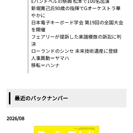
Eハンドベルの祭典 松本で100名出演
新堀寛己氏90歳の指揮でGオーケストラ華
やかに
日本電子キーボード学会 第19回の全国大会
を開催
フェアリーが提訴した楽譜模倣の訴訟に判
決
ローランドのシンセ 未来技術遺産に登録
人事異動＝ヤマハ
移転＝ハンナ
最近のバックナンバー
2026/08