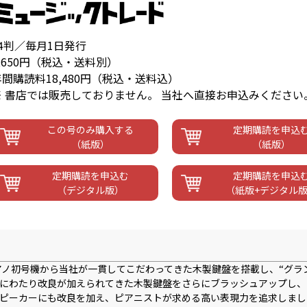
A4判／毎月1日発行
,650円（税込・送料別）
年間購読料18,480円（税込・送料込）
※ 書店では販売しておりません。 当社へ直接お申込みください
この号のみ購入する
定期購読を申込
（紙版）
（紙版）
定期購読を申込む
定期購読を申込
（デジタル版）
（紙版+デジタル
デジタルピアノ初号機から当社が一貫してこだわってきた木製鍵盤を搭載し、“グラ
年にわたり改良が加えられてきた木製鍵盤をさらにブラッシュアップし、
ピーカーにも改良を加え、ピアニストが求める高い表現力を追求しまし