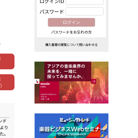
ログインID
パスワード
パスワードをお忘れの方
。
購入書籍の閲覧について問い合わせる
む
む
版）
ンド
より
た。