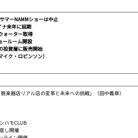
表、サマーNAMMショーは中止
イナ来年に延期
ウォーター取得
ョールーム開設
の投資層に販売開始
マイク・ロビンソン）
＃脱楽器店リアル店の変革と未来への挑戦」（田中義章）
ハモCLUB
徹底し開催
ンライン開催