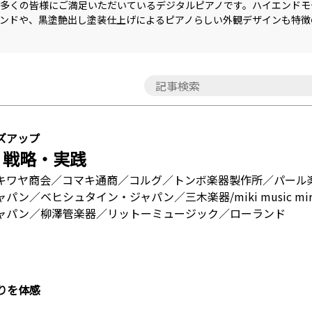
多くの皆様にご満足いただいているデジタルピアノです。ハイエンドモ
サウンドや、黒塗艶出し塗装仕上げによるピアノらしい外観デザインも特徴
ズアップ
・戦略・実践
キワヤ商会／コマキ通商／コルグ／トンボ楽器製作所／パール
／ベヒシュタイン・ジャパン／三木楽器/miki music mir
ャパン／柳澤管楽器／リットーミュージック／ローランド
りを体感