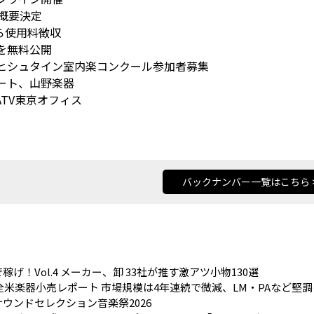
コン概要決定
ら使用料徴収
を無料公開
ヒシュタイン室内楽コンクール参加者募集
ート、山野楽器
TV東京オフィス
バックナンバー一覧はこちら 
稼げ！Vol.4 メーカー、卸 33社が推す激アツ小物130選
5全米楽器小売レポート 市場規模は4年連続で微減、LM・PAなど堅
ウンドセレクション音楽祭2026