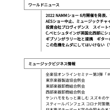
ワールドニュース
2022 NAMMショー 6月開催を発
AESショー中止、ミュージックチャ
投資会社プロヴィデンス スイート
C.ベヒシュタインが英国北西部にシ
ギブソンがラリー社と提携 ギター
この危機をムダにしてはいけない（
ミュージックビジネス情報
全楽協オンラインセミナー第3弾「
東京楽器製造協会例会
東部楽器卸商組合例会
西部楽器卸商組合例会
ケンハモをもっと楽しむ スズキのケン
スティールパンフェス コロナ対策
日本電子キーボード学会全国大会オ