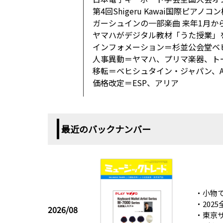
第4回Shigeru Kawai国際ピアノ
ガーシュインの一部楽曲 来年1月か
ヤマハがデジタル教材「うた授業」
インフォメーション＝杉並公会堂ベ
人事異動＝ヤマハ、プリマ楽器、ト
移転＝ベヒシュタイン・ジャパン、A
価格改定＝ESP、アリア
最近のバックナンバー
・小物で
・202
2026/08
・東京サ