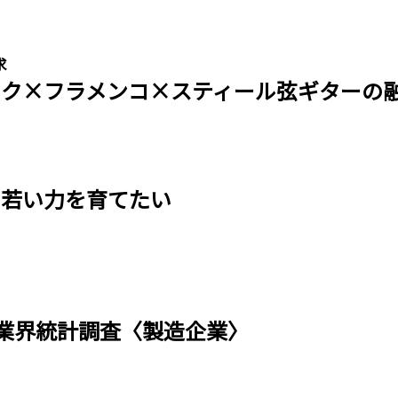
求
 クラシック×フラメンコ×スティール弦ギターの
、若い力を育てたい
会 業界統計調査〈製造企業〉
］