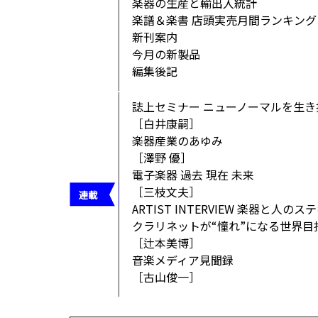
楽器の生産と輸出入統計
楽譜＆楽書 店頭実売月間ランキング
新刊案内
今月の新製品
編集後記
誌上セミナー ニューノーマルを生
［白井康嗣］
楽器産業のあゆみ
［澤野 優］
電子楽器 過去 現在 未来
［三枝文夫］
ARTIST INTERVIEW 楽器と人の
クラリネットが“憧れ”になる世界目
［辻本美博］
音楽メディア見聞録
［古山俊一］