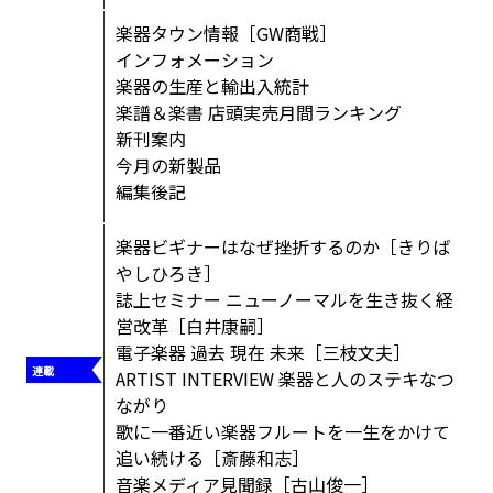
楽器タウン情報［GW商戦］
インフォメーション
楽器の生産と輸出入統計
楽譜＆楽書 店頭実売月間ランキング
新刊案内
今月の新製品
編集後記
楽器ビギナーはなぜ挫折するのか［きりば
やしひろき］
誌上セミナー ニューノーマルを生き抜く経
営改革［白井康嗣］
電子楽器 過去 現在 未来［三枝文夫］
ARTIST INTERVIEW 楽器と人のステキなつ
ながり
歌に一番近い楽器フルートを一生をかけて
追い続ける［斎藤和志］
音楽メディア見聞録［古山俊一］