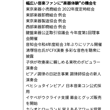
幅広い音楽ファンに“楽器体験”の機会を
東京楽器小売商組合 2022年度定時総会
東部楽器卸商組合 例会
東京楽器製造協会 例会
西部楽器卸商組合 例会
鍵盤楽器公正取引協議会 今年度第1回理事
会開催
音知会令和4年度総会 3年ぶりにリアル開催
清塚信也氏がCFX演奏 多彩な音色を聴衆に
披露
子供が吹奏楽に親しめる東吹のポピュラー
演奏会
ピアノ調律の日記念事業 調律師協会の新人
演奏会
ベヒシュタインピアノ 日本音楽コン公式採
用
イケベがウクライナ支援 募金とグッズ販売
を開始
カシオとローランド 栄えあるアワード受賞