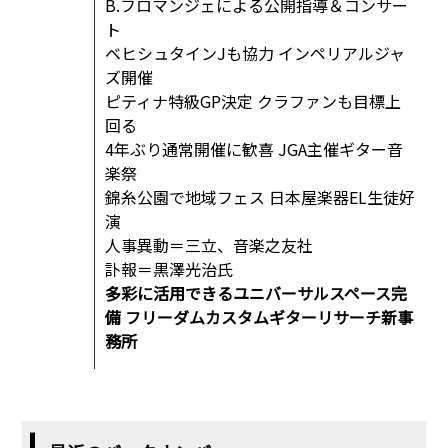
B.フロマンジェによる公開指導＆コンサー
ト
ベヒシュタインJも協力 インペリアルジャ
ズ開催
ピティナ特級GP決定 クラファンも目標上
回る
4年ぶり通常開催に歓喜 JGA主催ギター音
楽祭
錦糸公園で地域フェス 日本屋楽器EL生徒好
演
人事異動＝三立、音楽之友社
訃報＝黒澤光治氏
多彩に活用できるユニバーサルスペース完
備 フリーダムカスタムギターリサーチ新事
務所