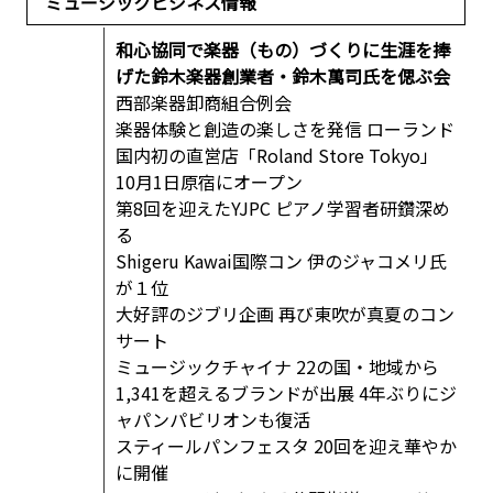
ミュージックビジネス情報
和心協同で楽器（もの）づくりに生涯を捧
げた鈴木楽器創業者・鈴木萬司氏を偲ぶ会
西部楽器卸商組合例会
楽器体験と創造の楽しさを発信 ローランド
国内初の直営店「Roland Store Tokyo」
10月1日原宿にオープン
第8回を迎えたYJPC ピアノ学習者研鑽深め
る
Shigeru Kawai国際コン 伊のジャコメリ氏
が１位
大好評のジブリ企画 再び東吹が真夏のコン
サート
ミュージックチャイナ 22の国・地域から
1,341を超えるブランドが出展 4年ぶりにジ
ャパンパビリオンも復活
スティールパンフェスタ 20回を迎え華やか
に開催