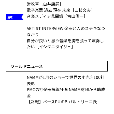
営改革［白井康嗣］
電子楽器 過去 現在 未来［三枝文夫］
音楽メディア見聞録［古山俊一］
ARTIST INTERVIEW 楽器と人のステキなつ
ながり
自分が良いと思う音楽を胸を張って演奏し
たい［イシタニタイジュ］
ワールドニュース
NAMMが1月のショーで世界の小売店100社
表彰
PMCの打楽器振興計画 NAMM財団から助成
金
【訃報】ベースPUのB.バルトリーニ氏