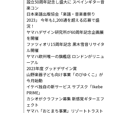
設立50周年記念し盛大に スペインギター音
楽コン
日本楽譜出版協会「楽譜・音楽書祭り
2023」 今年も1,200通を超える応募で盛
況！
ヤマハデザイン研究所が60周年記念企画展
を開催
ファツィオリ15周年記念 黒木雪音リサイタ
ル開催
ヤマハ欧州唯一の旗艦店 ロンドンがリニュ
ーアル
2023年度 グッドデザイン賞
山野楽器子ども向け事業「のびゆくこ」が
今月始動
イケベ独自の新サービス サブスク「Ikebe
PRIME」
カシオがクラファン募集 新感覚ギターエフ
ェクト
ヤマハ「おとまち事業」リゾートトラスト