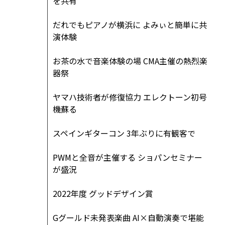
を共有
だれでもピアノが横浜に よみぃと簡単に共
演体験
お茶の水で音楽体験の場 CMA主催の熱烈楽
器祭
ヤマハ技術者が修復協力 エレクトーン初号
機蘇る
スペインギターコン 3年ぶりに有観客で
PWMと全音が主催する ショパンセミナー
が盛況
2022年度 グッドデザイン賞
Gグールド未発表楽曲 AI×自動演奏で堪能