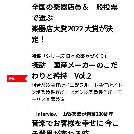
全国の楽器店員＆一般投票
で選ぶ
楽器店大賞2022 大賞が決
定！
特集「シリーズ 日本の楽器づくり」
探訪 国産メーカーのこだ
わりと矜持 Vol.2
河合楽器製作所／三響フルート製作所／ト
ンボ楽器製作所／ヒガシ絃楽器製作所／モ
ーリス楽器製造
［Interview］山野楽器が創業130周年
音楽でお客様を幸せに 今こ
そ業界が変わる時