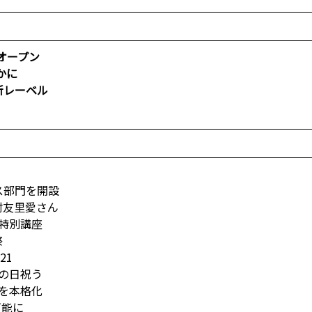
オープン
かに
新レーベル
ス部門を開設
村友里愛さん
特別講座
祭
21
の日祝う
を本格化
可能に