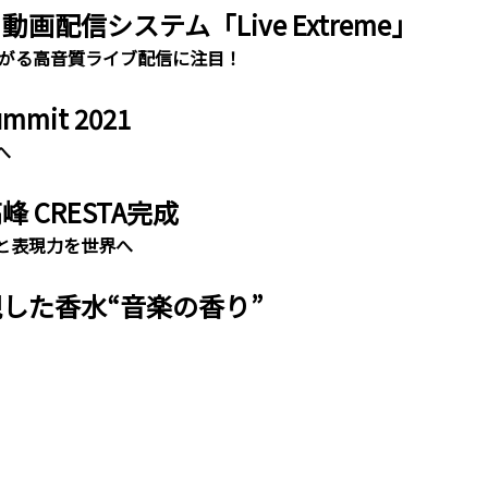
配信システム「Live Extreme」
広がる高音質ライブ配信に注目！
ummit 2021
へ
 CRESTA完成
と表現力を世界へ
した香水“音楽の香り”
］