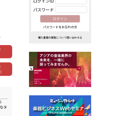
ログインID
パスワード
パスワードをお忘れの方
。
購入書籍の閲覧について問い合わせる
む
む
版）
ら
なタ