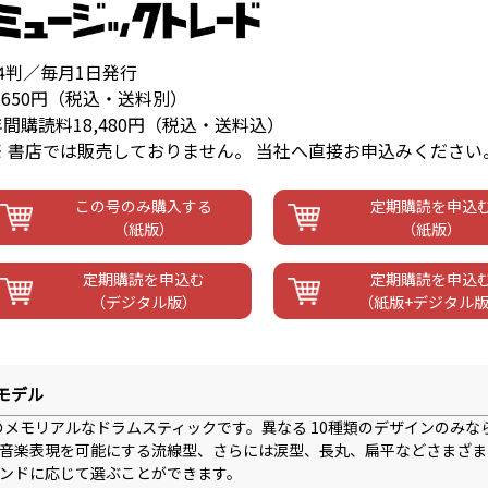
A4判／毎月1日発行
,650円（税込・送料別）
年間購読料18,480円（税込・送料込）
※ 書店では販売しておりません。 当社へ直接お申込みください
この号のみ購入する
定期購読を申込
（紙版）
（紙版）
定期購読を申込む
定期購読を申込
（デジタル版）
（紙版+デジタル
モデル
メモリアルなドラムスティックです。異なる 10種類のデザインのみな
音楽表現を可能にする流線型、さらには涙型、長丸、扁平などさまざま
ンドに応じて選ぶことができます。