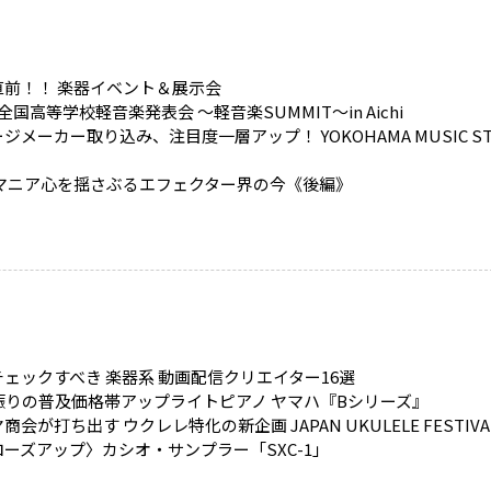
直前！！ 楽器イベント＆展示会
全国高等学校軽音楽発表会 ～軽音楽SUMMIT～in Aichi
ジメーカー取り込み、注目度一層アップ！ YOKOHAMA MUSIC ST
 マニア心を揺さぶるエフェクター界の今《後編》
ェックすべき 楽器系 動画配信クリエイター16選
年振りの普及価格帯アップライトピアノ ヤマハ『Bシリーズ』
商会が打ち出す ウクレレ特化の新企画 JAPAN UKULELE FESTIVA
ーズアップ〉カシオ・サンプラー「SXC-1」