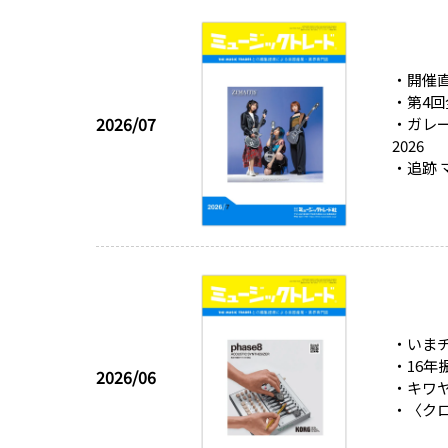
・開催
・第4回
2026/07
・ガレー
2026
・追跡
・いまチ
・16
2026/06
・キワヤ
・〈クロ