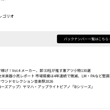
レゴリオ
バックナンバー一覧はこちら 
稼げ！Vol.4 メーカー、卸 33社が推す激アツ小物130選
5全米楽器小売レポート 市場規模は4年連続で微減、LM・PAなど堅
ウンドセレクション音楽祭2026
ローズアップ〉ヤマハ・アップライトピアノ「Bシリーズ」