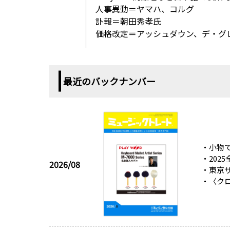
人事異動＝ヤマハ、コルグ
訃報＝朝田秀孝氏
価格改定＝アッシュダウン、デ・グ
最近のバックナンバー
・小物で
・202
2026/08
・東京サ
・〈ク