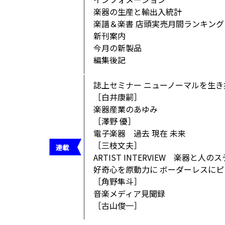
楽器の生産と輸出入統計
楽譜＆楽書 店頭実売月間ランキング
新刊案内
今月の新製品
編集後記
誌上セミナー ニューノーマルを生
［白井康嗣］
楽器産業のあゆみ
［澤野 優］
電子楽器 過去 現在 未来
［三枝文夫］
ARTIST INTERVIEW 楽器と人
好奇心を原動力に ボーダーレスに
［角野隼斗］
音楽メディア見聞録
［古山俊一］