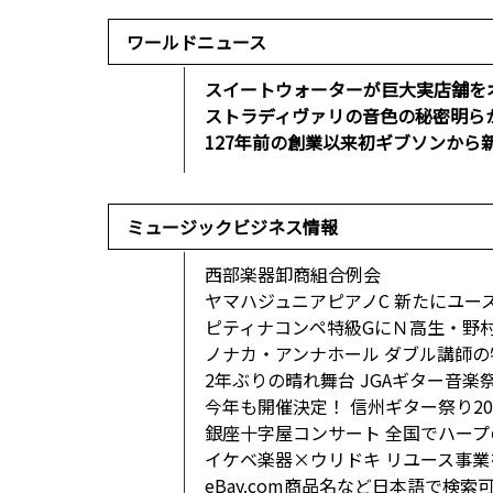
ワールドニュース
スイートウォーターが巨大実店舗を
ストラディヴァリの音色の秘密明ら
127年前の創業以来初ギブソンから
ミュージックビジネス情報
西部楽器卸商組合例会
ヤマハジュニアピアノC 新たにユー
ピティナコンペ特級GにＮ高生・野
ノナカ・アンナホール ダブル講師の
2年ぶりの晴れ舞台 JGAギター音楽
今年も開催決定！ 信州ギター祭り20
銀座十字屋コンサート 全国でハープ
イケベ楽器×ウリドキ リユース事業
eBay.com商品名など日本語で検索