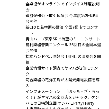
全楽協がオンラインでインボイス制度説明
会
鍵盤楽器公正取引協議会 今年度第2回理事
会開催
新CFXと若林顕の響演 全国7都市でコンサ
ート
青山ハープ東京SRで待望のミニコンサート
島村楽器音楽コンクール 36回目の全国本選
会開催
松本ハンドベル同好会 14回目の演奏会を開
催
企業情報サイト調査でヤマハが2位にラン
ク
河合楽器の竜洋工場が太陽光発電設備を導
入
インフォメーション＝「ぼっち・ざ・ろっ
く！」がヤマハの楽器店をジャック、ケン
ハモの日特別企画 ケンハモParty! Party!
人事異動＝すみやグッディ、宮地商会、ロ