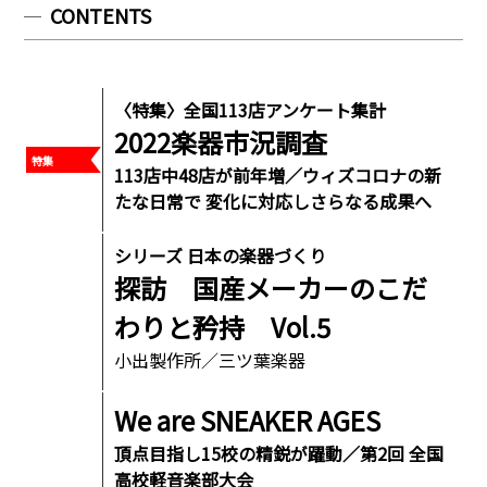
CONTENTS
〈特集〉全国113店アンケート集計
2022楽器市況調査
113店中48店が前年増／ウィズコロナの新
たな日常で 変化に対応しさらなる成果へ
シリーズ 日本の楽器づくり
探訪 国産メーカーのこだ
わりと矜持 Vol.5
小出製作所／三ツ葉楽器
We are SNEAKER AGES
頂点目指し15校の精鋭が躍動／第2回 全国
高校軽音楽部大会