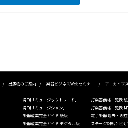
出版物のご案内
楽器ビジネスWebセミナー
アーカイブスSe
月刊「ミュージックトレード」
打楽器価格一覧表 紙
月刊「ミュージシャン」
打楽器価格一覧表 M
楽器産業完全ガイド 紙版
電子楽器 過去・現
楽器産業完全ガイド デジタル版
ステージ&舞台 照明