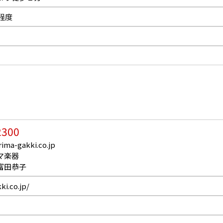
程度
2300
ima-gakki.co.jp
マ楽器
富田恭子
i.co.jp/