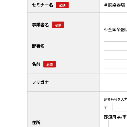
セミナー名
＃脱楽器店
必須
事業者名
必須
※全国楽器
部署名
名前
必須
フリガナ
郵便番号を入
〒
都道府県/
住所