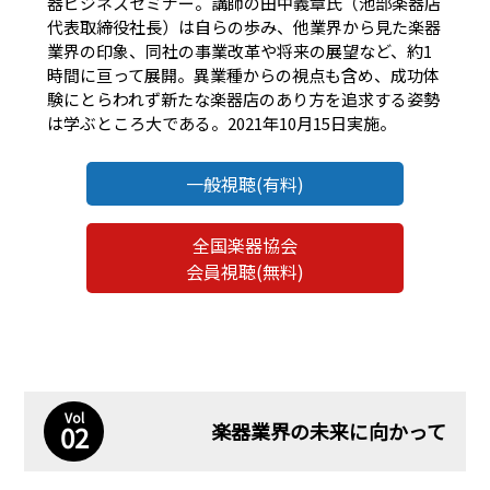
器ビジネスセミナー。講師の田中義章氏（池部楽器店
代表取締役社長）は自らの歩み、他業界から見た楽器
業界の印象、同社の事業改革や将来の展望など、約1
時間に亘って展開。異業種からの視点も含め、成功体
験にとらわれず新たな楽器店のあり方を追求する姿勢
は学ぶところ大である。2021年10月15日実施。
一般視聴(有料)
全国楽器協会
会員視聴(無料)
Vol
楽器業界の未来に向かって
02