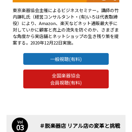
東京楽器協会主催によるビジネスセミナー。講師の竹
内謙礼氏（経営コンサルタント・(有)いろは代表取締
役）により、Amazon、楽天などネット通販最大手に
対していかに顧客と売上の流失を防ぐのか、さまざま
な角度から実店舗とネットショップの生き残り策を提
案する。2020年12月22日実施。
一般視聴(有料)
全国楽器協会
会員視聴(有料)
Vol
＃脱楽器店 リアル店の変革と挑戦
03