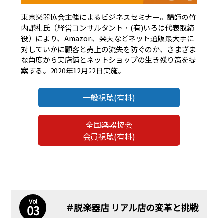
東京楽器協会主催によるビジネスセミナー。講師の竹
内謙礼氏（経営コンサルタント・(有)いろは代表取締
役）により、Amazon、楽天などネット通販最大手に
対していかに顧客と売上の流失を防ぐのか、さまざま
な角度から実店舗とネットショップの生き残り策を提
案する。2020年12月22日実施。
一般視聴(有料)
全国楽器協会
会員視聴(有料)
Vol
＃脱楽器店 リアル店の変革と挑戦
03