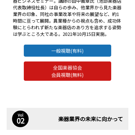
器ビジネスセミナー。講師の田中義章氏（池部楽器店
代表取締役社長）は自らの歩み、他業界から見た楽器
業界の印象、同社の事業改革や将来の展望など、約1
時間に亘って展開。異業種からの視点も含め、成功体
験にとらわれず新たな楽器店のあり方を追求する姿勢
は学ぶところ大である。2021年10月15日実施。
一般視聴(有料)
全国楽器協会
会員視聴(無料)
Vol
楽器業界の未来に向かって
02