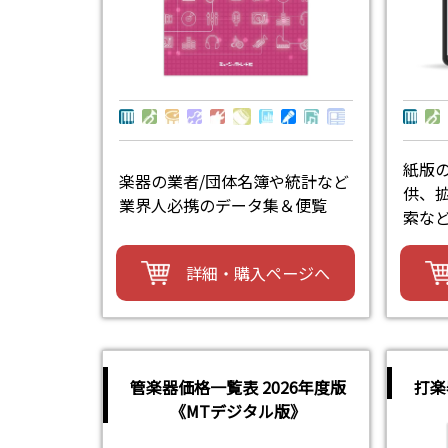
紙版
楽器の業者/団体名簿や統計など
供、拡
業界人必携のデータ集＆便覧
索な
詳細・購入ページへ
管楽器価格一覧表 2026年度版
打楽
《MTデジタル版》