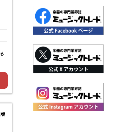
る
へ
度版