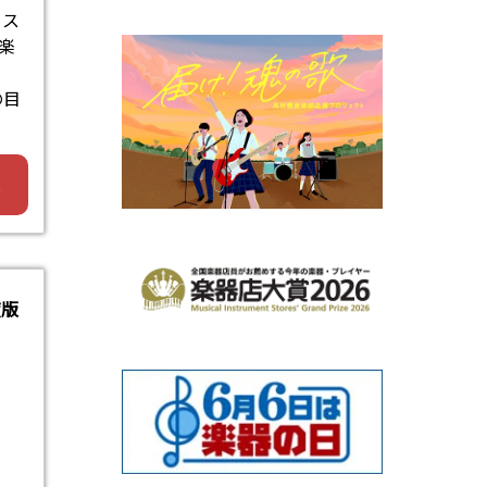
ィス
楽
の目
へ
度版