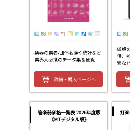
紙版
楽器の業者/団体名簿や統計など
供、拡
業界人必携のデータ集＆便覧
索な
詳細・購入ページへ
管楽器価格一覧表 2026年度版
打楽
《MTデジタル版》