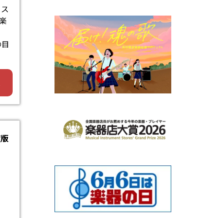
ィス
楽
の目
へ
度版