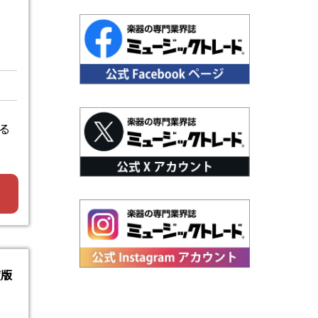
る
へ
度版